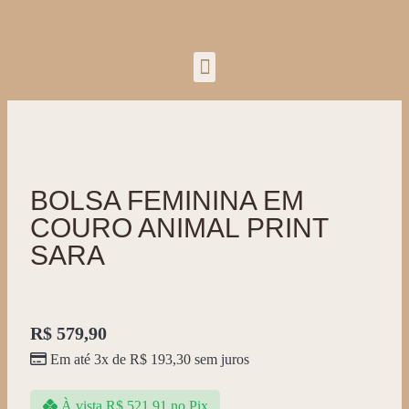
BOLSA FEMININA EM
COURO ANIMAL PRINT
SARA
R$
579,90
Em até 3x de
R$
193,30
sem juros
À vista
R$
521,91
no Pix