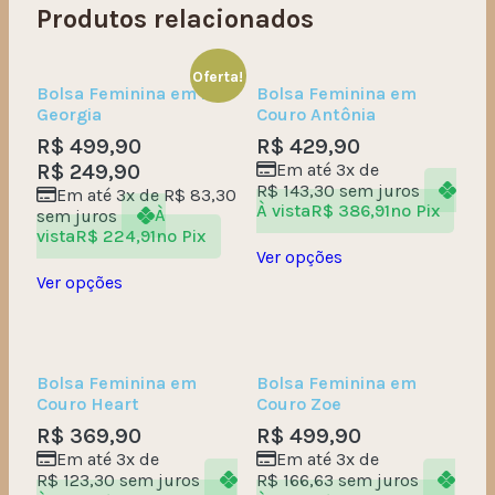
Produtos relacionados
Oferta!
Bolsa Feminina em Poá
Bolsa Feminina em
Georgia
Couro Antônia
R$
499,90
R$
429,90
R$
249,90
Em até 3x de
R$
143,30
sem juros
Em até 3x de
R$
83,30
À vista
R$
386,91
no Pix
sem juros
À
vista
R$
224,91
no Pix
Ver opções
Ver opções
Bolsa Feminina em
Bolsa Feminina em
Couro Heart
Couro Zoe
R$
369,90
R$
499,90
Em até 3x de
Em até 3x de
R$
123,30
sem juros
R$
166,63
sem juros