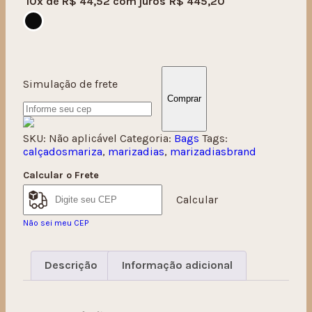
10x de
R$
44,52
com juros
R$
445,20
Simulação de frete
Comprar
SKU:
Não aplicável
Categoria:
Bags
Tags:
calçadosmariza
,
marizadias
,
marizadiasbrand
Calcular o Frete
Calcular
Não sei meu CEP
Descrição
Informação adicional