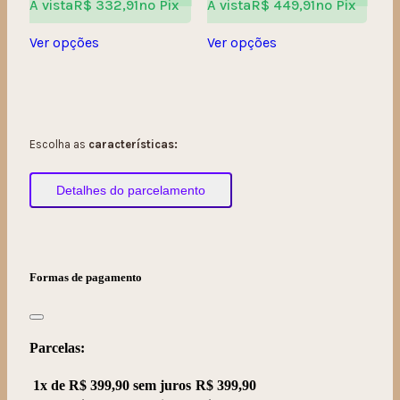
À vista
R$
332,91
no Pix
À vista
R$
449,91
no Pix
Ver opções
Ver opções
Escolha as
características:
Detalhes do parcelamento
Formas de pagamento
Parcelas:
1x de
R$
399,90
sem juros
R$
399,90