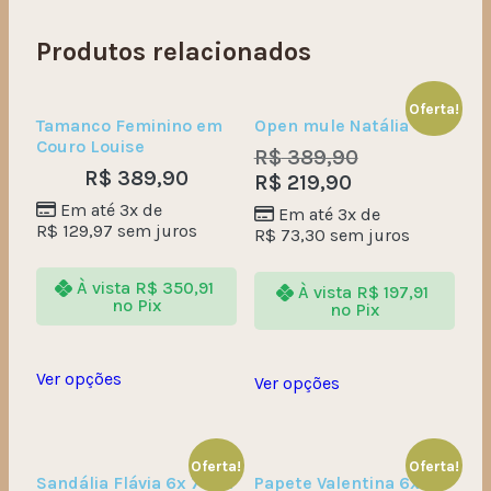
Produtos relacionados
Oferta!
Tamanco Feminino em
Open mule Natália
Couro Louise
R$
389,90
R$
389,90
R$
219,90
Em até 3x de
Em até 3x de
R$
129,97
sem juros
R$
73,30
sem juros
À vista
R$
350,91
À vista
R$
197,91
no Pix
no Pix
Ver opções
Ver opções
Oferta!
Oferta!
Sandália Flávia 6x 78,31
Papete Valentina 6x