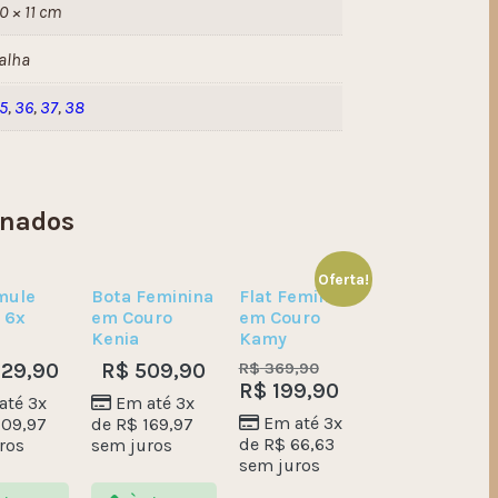
0 × 11 cm
alha
5
,
36
,
37
,
38
onados
Oferta!
mule
Bota Feminina
Flat Feminina
 6x
em Couro
em Couro
Kenia
Kamy
29,90
R$
509,90
R$
369,90
R$
199,90
até 3x
Em até 3x
Em até 3x
09,97
de
R$
169,97
de
R$
66,63
ros
sem juros
sem juros