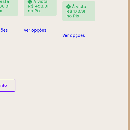
vista
À vista
96,91
R$
458,91
À vista
x
no Pix
R$
179,91
no Pix
ções
Ver opções
Ver opções
ento