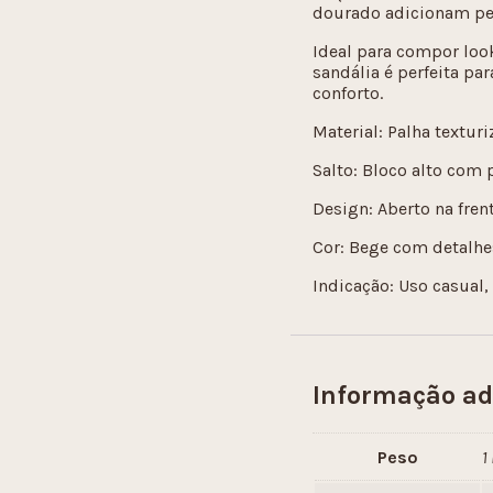
dourado adicionam per
Ideal para compor look
sandália é perfeita p
conforto.
Material: Palha text
Salto: Bloco alto com
Design: Aberto na fren
Cor: Bege com detalh
Indicação: Uso casual,
Informação ad
Peso
1