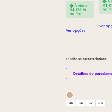
À 
R$
2
À vista
no Pi
R$
179,91
no Pix
Ver op
Ver opções
Escolha as
características:
Detalhes do parcelam
35
36
37
38