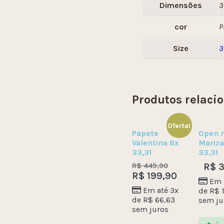
Dimensões
3
cor
P
Size
3
Produtos relaci
Oferta!
Papete
Open 
Valentina 6x
Mariza
33,31
33,31
R$
449,90
R$
3
R$
199,90
Em 
Em até 3x
de
R$
1
de
R$
66,63
sem ju
sem juros